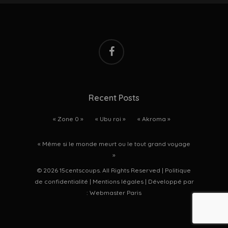
facebook
Recent Posts
« Zone 0 »
« Ubu roi »
« Akroma »
« Même si le monde meurt ou le tout grand voyage
»
© 2026 15centscoups. All Rights Reserved |
Politique
de confidentialité
|
Mentions légales
| Développé par
:
Webmaster Paris