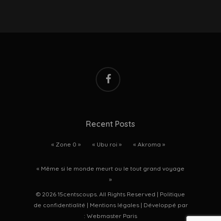
facebook
Recent Posts
« Zone 0 »
« Ubu roi »
« Akroma »
« Même si le monde meurt ou le tout grand voyage
»
© 2026 15centscoups. All Rights Reserved |
Politique
de confidentialité
|
Mentions légales
| Développé par
:
Webmaster Paris