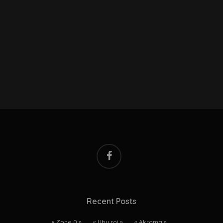
facebook
Recent Posts
« Zone 0 »
« Ubu roi »
« Akroma »