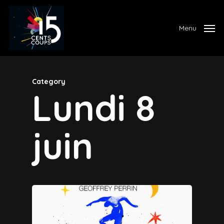
Skip
to
Menu
main
content
Category
Lundi 8
juin