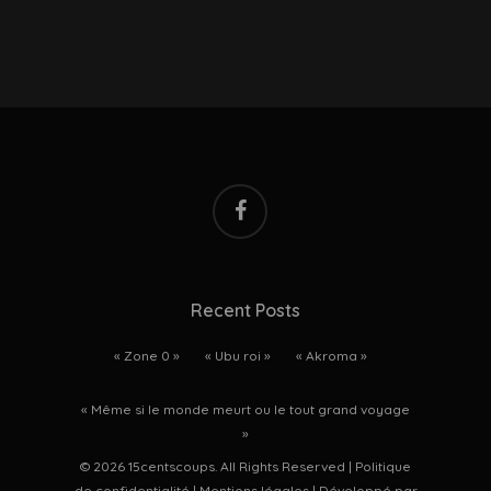
facebook
Recent Posts
« Zone 0 »
« Ubu roi »
« Akroma »
« Même si le monde meurt ou le tout grand voyage
»
© 2026 15centscoups. All Rights Reserved |
Politique
de confidentialité
|
Mentions légales
| Développé par